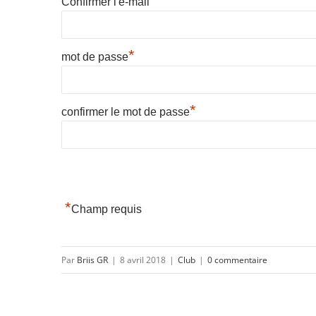
*
Confirmer l'e-mail
*
mot de passe
*
confirmer le mot de passe
*
Champ requis
Par
Briis GR
|
8 avril 2018
|
Club
|
0 commentaire