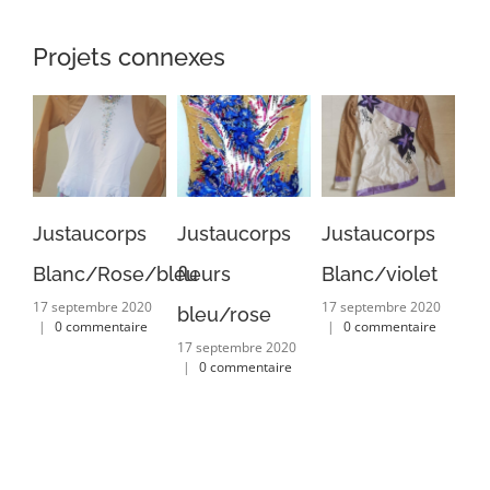
Projets connexes
Justaucorps
Justaucorps
Justaucorps
Ju
Blanc/Rose/bleu
fleurs
Blanc/violet
Bl
17 septembre 2020
17 septembre 2020
17 
bleu/rose
|
0 commentaire
|
0 commentaire
|
17 septembre 2020
|
0 commentaire