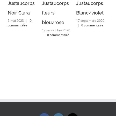
Justaucorps
Justaucorps
Justaucorps
Ju
Noir Clara
fleurs
Blanc/violet
Bl
5 mai 2023
|
0
17 septembre 2020
17 
bleu/rose
commentaire
|
0 commentaire
|
17 septembre 2020
|
0 commentaire